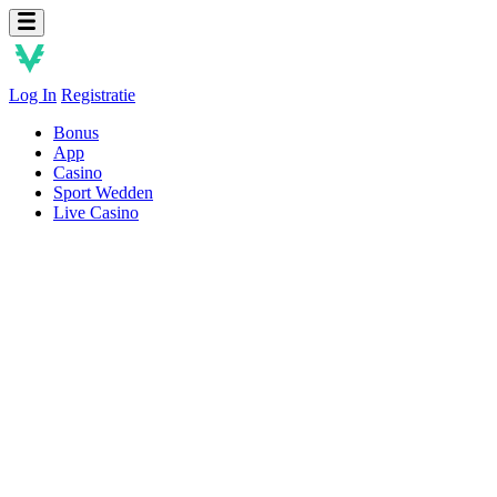
Log In
Registratie
Bonus
App
Casino
Sport Wedden
Live Casino