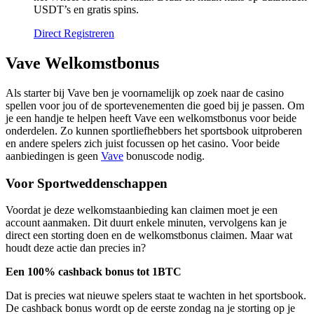
USDT’s en gratis spins.
Direct Registreren
Vave Welkomstbonus
Als starter bij Vave ben je voornamelijk op zoek naar de casino
spellen voor jou of de sportevenementen die goed bij je passen. Om
je een handje te helpen heeft Vave een welkomstbonus voor beide
onderdelen. Zo kunnen sportliefhebbers het sportsbook uitproberen
en andere spelers zich juist focussen op het casino. Voor beide
aanbiedingen is geen
Vave
bonuscode nodig.
Voor Sportweddenschappen
Voordat je deze welkomstaanbieding kan claimen moet je een
account aanmaken. Dit duurt enkele minuten, vervolgens kan je
direct een storting doen en de welkomstbonus claimen. Maar wat
houdt deze actie dan precies in?
Een 100% cashback bonus tot 1BTC
Dat is precies wat nieuwe spelers staat te wachten in het sportsbook.
De cashback bonus wordt op de eerste zondag na je storting op je