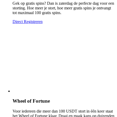
Gek op gratis spins? Dan is zaterdag de perfecte dag voor een
storting. Hoe meer je stort, hoe meer gratis spins je ontvangt
tot maximaal 100 gratis spins.
Direct Registreren
Wheel of Fortune
Voor iedereen die meer dan 100 USDT stort in één keer staat
het Wheel of Fortune klaar. Draai en maak kans op duizenden