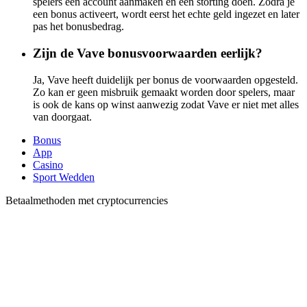
spelers een account aanmaken en een storting doen. Zodra je
een bonus activeert, wordt eerst het echte geld ingezet en later
pas het bonusbedrag.
Zijn de Vave bonusvoorwaarden eerlijk?
Ja, Vave heeft duidelijk per bonus de voorwaarden opgesteld.
Zo kan er geen misbruik gemaakt worden door spelers, maar
is ook de kans op winst aanwezig zodat Vave er niet met alles
van doorgaat.
Bonus
App
Casino
Sport Wedden
Betaalmethoden met cryptocurrencies