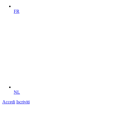
FR
NL
Accedi
Iscriviti