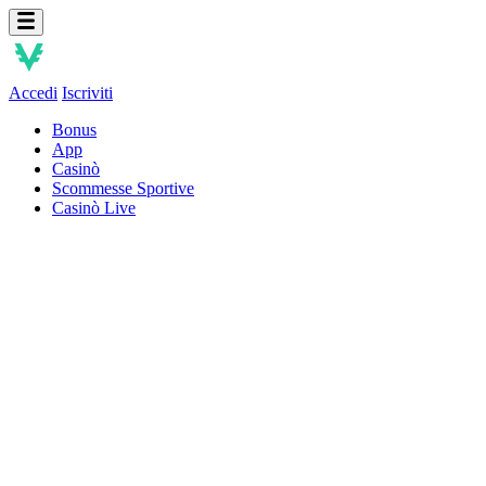
Accedi
Iscriviti
Bonus
App
Casinò
Scommesse Sportive
Casinò Live