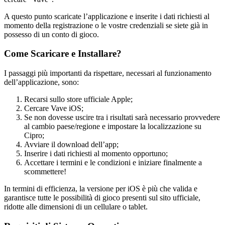
A questo punto scaricate l’applicazione e inserite i dati richiesti al
momento della registrazione o le vostre credenziali se siete già in
possesso di un conto di gioco.
Come Scaricare e Installare?
I passaggi più importanti da rispettare, necessari al funzionamento
dell’applicazione, sono:
Recarsi sullo store ufficiale Apple;
Cercare Vave iOS;
Se non dovesse uscire tra i risultati sarà necessario provvedere
al cambio paese/regione e impostare la localizzazione su
Cipro;
Avviare il download dell’app;
Inserire i dati richiesti al momento opportuno;
Accettare i termini e le condizioni e iniziare finalmente a
scommettere!
In termini di efficienza, la versione per iOS è più che valida e
garantisce tutte le possibilità di gioco presenti sul sito ufficiale,
ridotte alle dimensioni di un cellulare o tablet.