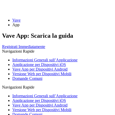
Vave
App
Vave App: Scarica la guida
Registrati Immediatamente
Navigazioni Rapide
Informazioni Generali sull’Applicazione
Applicazione per Dispositivi iOS
Vave App per Dispositivi Android
Versione Web per Dispositivi Mobili
Domande Comuni
Navigazioni Rapide
Informazioni Generali sull’Applicazione
Applicazione per Dispositivi iOS
Vave App per Dispositivi Android
Versione Web per Dispositivi Mobili
Domande Comuni